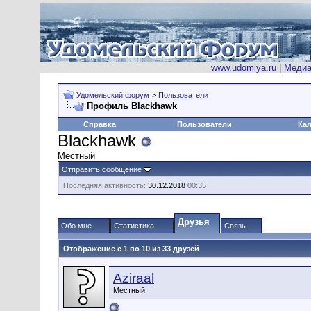
www.udomlya.ru
|
Медиа
Удомельский форум
>
Пользователи
Профиль Blackhawk
Справка
Пользователи
Ка
Blackhawk
Местный
Отправить сообщение
Последняя активность:
30.12.2018
00:35
Друзья
Обо мне
Статистика
Связь
Отображение с 1 по 10 из 33 друзей
Aziraal
Местный