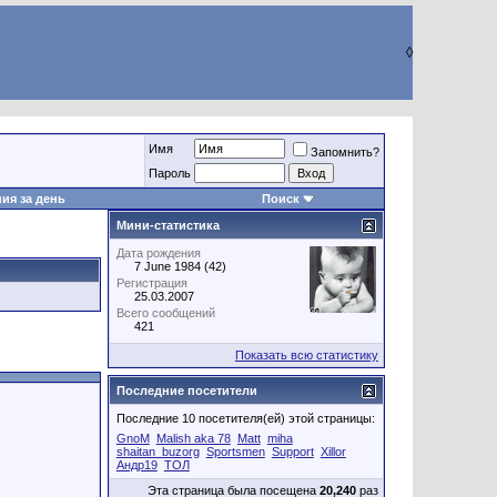
◊
Имя
Запомнить?
Пароль
ия за день
Поиск
Мини-статистика
Дата рождения
7 June 1984 (42)
Регистрация
25.03.2007
Всего сообщений
421
Показать всю статистику
Последние посетители
Последние 10 посетителя(ей) этой страницы:
GnoM
Malish aka 78
Matt
miha
shaitan_buzorg
Sportsmen
Support
Xillor
Андр19
ТОЛ
Эта страница была посещена
20,240
раз