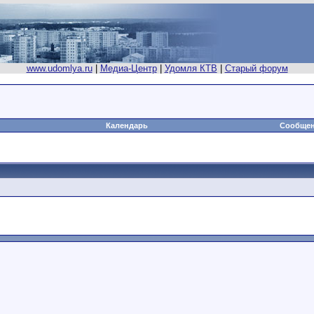
www.udomlya.ru
|
Медиа-Центр
|
Удомля КТВ
|
Старый форум
Календарь
Сообщен