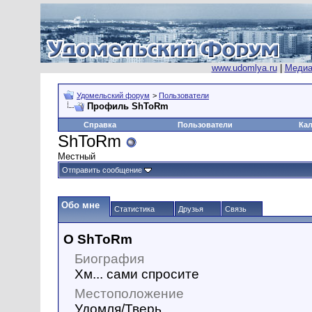
www.udomlya.ru
|
Медиа
Удомельский форум
>
Пользователи
Профиль ShToRm
Справка
Пользователи
Ка
ShToRm
Местный
Отправить сообщение
Обо мне
Статистика
Друзья
Связь
О ShToRm
Биография
Хм... сами спросите
Местоположение
Удомля/Тверь