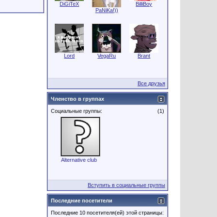
DiGiTeX
BilliBoy
PaNiKa!))
Lord
VegaRu
Brant
Все друзья
Членство в группах
Социальные группы:
(1)
Alternative club
Вступить в социальные группы
Последние посетители
Последние 10 посетителя(ей) этой страницы: