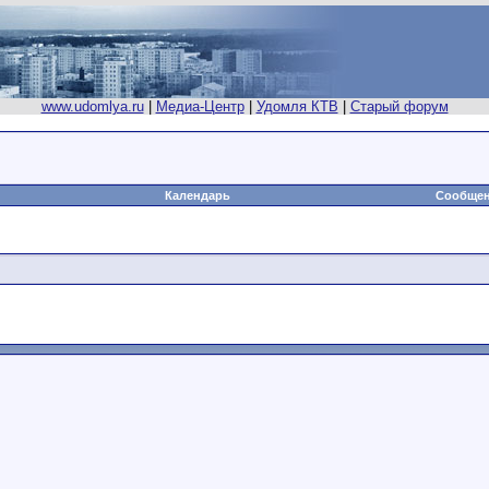
www.udomlya.ru
|
Медиа-Центр
|
Удомля КТВ
|
Старый форум
Календарь
Сообщен