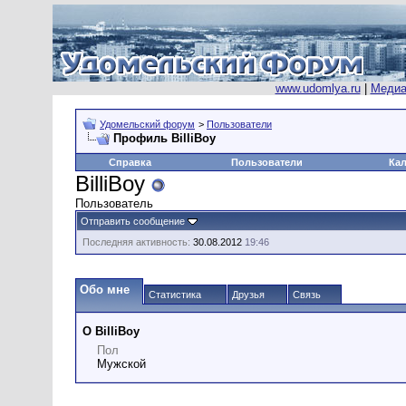
www.udomlya.ru
|
Медиа
Удомельский форум
>
Пользователи
Профиль BilliBoy
Справка
Пользователи
Ка
BilliBoy
Пользователь
Отправить сообщение
Последняя активность:
30.08.2012
19:46
Обо мне
Статистика
Друзья
Связь
О BilliBoy
Пол
Мужской