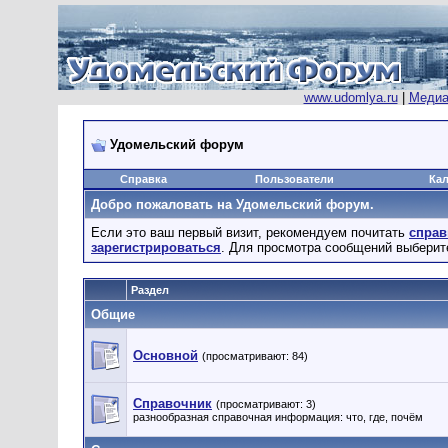
www.udomlya.ru
|
Медиа
Удомельский форум
Справка
Пользователи
Ка
Добро пожаловать на Удомельский форум.
Если это ваш первый визит, рекомендуем почитать
справ
зарегистрироваться
. Для просмотра сообщений выберит
Раздел
Общие
Основной
(просматривают: 84)
Справочник
(просматривают: 3)
разнообразная справочная информация: что, где, почём