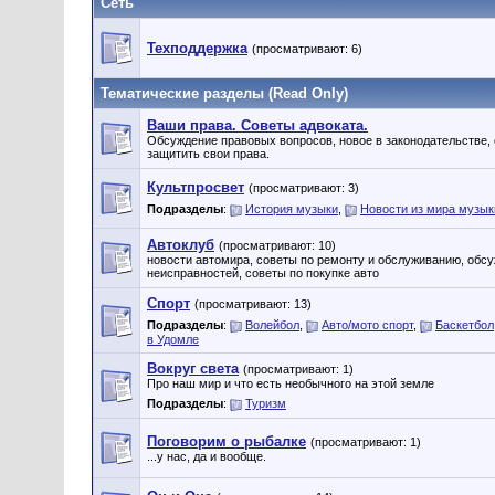
Сеть
Техподдержка
(просматривают: 6)
Тематические разделы (Read Only)
Ваши права. Советы адвоката.
Обсуждение правовых вопросов, новое в законодательстве, 
защитить свои права.
Культпросвет
(просматривают: 3)
Подразделы
:
История музыки
,
Новости из мира музык
Автоклуб
(просматривают: 10)
новости автомира, советы по ремонту и обслуживанию, обс
неисправностей, советы по покупке авто
Спорт
(просматривают: 13)
Подразделы
:
Волейбол
,
Авто/мото спорт
,
Баскетбол
в Удомле
Вокруг света
(просматривают: 1)
Про наш мир и что есть необычного на этой земле
Подразделы
:
Туризм
Поговорим о рыбалке
(просматривают: 1)
...у нас, да и вообще.