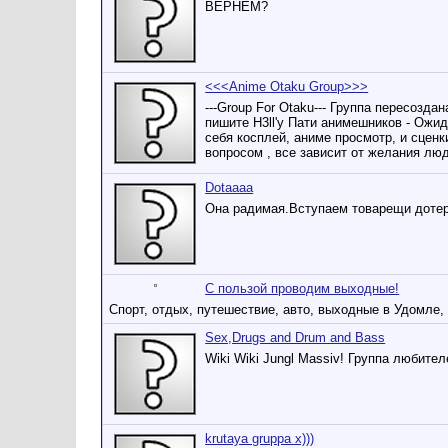
ВЕРНЁМ?
<<<Anime Otaku Group>>>
---Group For Otaku--- Группа пересозда
пишите H3ll'y Пати анимешников - Ожид
себя косплей, аниме просмотр, и сценк
вопросом , все зависит от желания лю
Dotaaaa
Она радимая.Вступаем товарещи доте
С пользой проводим выходные!
Спорт, отдых, путешествие, авто, выходные в Удомле, 
Sex,Drugs and Drum and Bass
Wiki Wiki Jungl Massiv! Группа любите
krutaya gruppa x)))