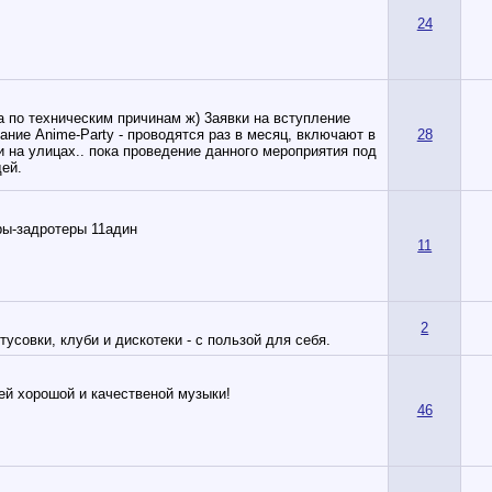
24
на по техническим причинам ж) 3аявки на вступление
ание Anime-Party - проводятся раз в месяц, включают в
28
и на улицах.. пока проведение данного мероприятия под
дей.
ры-задротеры 11адин
11
2
тусовки, клуби и дискотеки - с пользой для себя.
лей хорошой и качественой музыки!
46