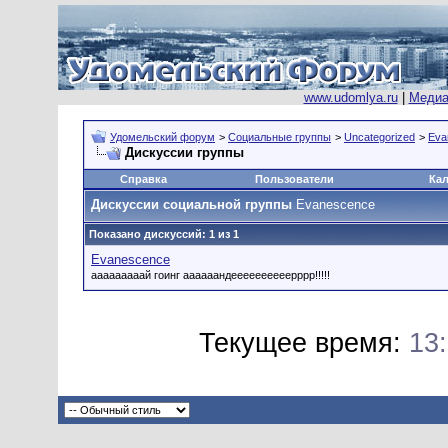
www.udomlya.ru
|
Медиа
Удомельский форум
>
Социальные группы
>
Uncategorized
>
Eva
Дискуссии группы
Справка
Пользователи
Ка
Дискуссии социальной группы
Evanescence
Показано дискуссий: 1 из 1
Evanescence
ааааааааай гоинг аааааандеееееееееерррр!!!!!
Текущее время:
13