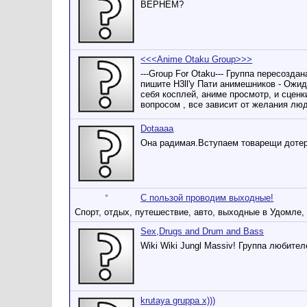
ВЕРНЁМ?
<<<Anime Otaku Group>>>
---Group For Otaku--- Группа пересозда
пишите H3ll'y Пати анимешников - Ожид
себя косплей, аниме просмотр, и сценк
вопросом , все зависит от желания лю
Dotaaaa
Она радимая.Вступаем товарещи доте
С пользой проводим выходные!
Спорт, отдых, путешествие, авто, выходные в Удомле, 
Sex,Drugs and Drum and Bass
Wiki Wiki Jungl Massiv! Группа любите
krutaya gruppa x)))