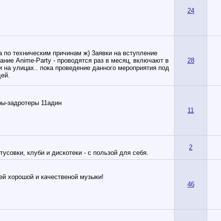
24
на по техническим причинам ж) 3аявки на вступление
ание Anime-Party - проводятся раз в месяц, включают в
28
и на улицах.. пока проведение данного мероприятия под
дей.
ры-задротеры 11адин
11
2
тусовки, клуби и дискотеки - с пользой для себя.
лей хорошой и качественой музыки!
46