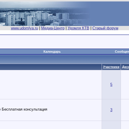
www.udomlya.ru
|
Медиа-Центр
|
Удомля КТВ
|
Старый форум
Календарь
Сообщен
Участники
Дис
5
 Бесплатная консультация
3