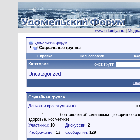
www.udomlya.ru
|
Медиа
Удомельский форум
Социальные группы
Справка
Пользователи
Ка
Категории
Поиск групп
Uncategorized
Про
Случайная группа
Девчонки красотульки =)
в 
Девчоночки объединяемся (говорим о кра
здоровье, косметике)
Участники:
10
Дискуссии:
2
Изображения:
13
Сообщения:
129