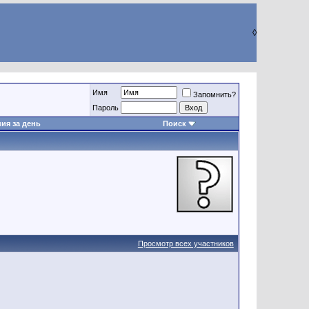
◊
Имя
Запомнить?
Пароль
ия за день
Поиск
Просмотр всех участников