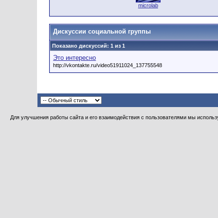
microlab
Дискуссии социальной группы
Показано дискуссий: 1 из 1
Это интересно
http://vkontakte.ru/video51911024_137755548
Для улучшения работы сайта и его взаимодействия с пользователями мы использу