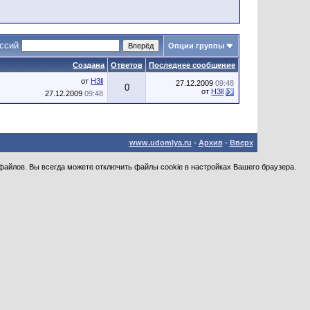
уссий
Опции группы
Создана
Ответов
Последнее сообщение
от
H3ll
27.12.2009
09:48
0
от
H3ll
27.12.2009
09:48
www.udomlya.ru
-
Архив
-
Вверх
файлов. Вы всегда можете отключить файлы cookie в настройках Вашего браузера.