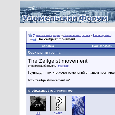
Удомельский форум
>
Социальные группы
>
Uncategorized
The Zeitgeist movement
Справка
Пользователи
Социальная группа
The Zeitgeist movement
Управляющий группы:
microlab
Группа для тех кто хочет изменений в нашем прогнивш
http://zeitgeistmovement.ru/
Отображение 3 из 3 участников
YGreK
H3ll