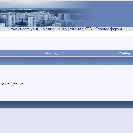
www.udomlya.ru
|
Медиа-Центр
|
Удомля КТВ
|
Старый форум
Календарь
Сообщен
ем обществе .