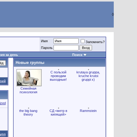
◊
Имя
Запомнить?
Пароль
ия за день
Поиск
Новые группы
С пользой
krutaya gruppa,
проводим
kruche krutoi
выходные!
gruppi x)
рий
Семейная
психология
ized
the big bang
СД <метр в
Rammstein
theory
кипящей>
упп