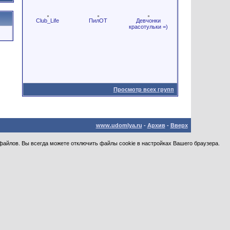
Club_Life
ПилОТ
Девчонки
красотульки =)
Просмотр всех групп
www.udomlya.ru
-
Архив
-
Вверх
файлов. Вы всегда можете отключить файлы cookie в настройках Вашего браузера.