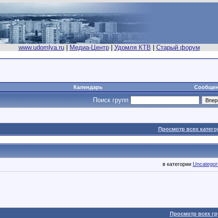
www.udomlya.ru
|
Медиа-Центр
|
Удомля КТВ
|
Старый форум
Календарь
Сообщен
Поиск групп
Просмотр всех катего
в категории
Uncategor
Просмотр всех гр