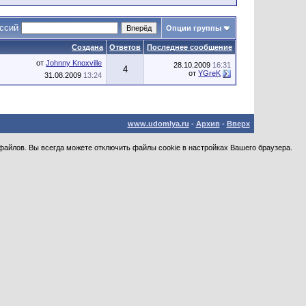
уссий
Опции группы
Создана
Ответов
Последнее сообщение
от
Johnny Knoxville
28.10.2009
16:31
4
от
YGreK
31.08.2009
13:24
www.udomlya.ru
-
Архив
-
Вверх
файлов. Вы всегда можете отключить файлы cookie в настройках Вашего браузера.