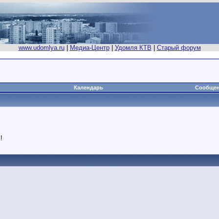
www.udomlya.ru
|
Медиа-Центр
|
Удомля КТВ
|
Старый форум
Календарь
Сообщен
!