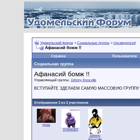
Удомельский форум
>
Социальные группы
>
Uncategorized
Афанасий бомж !!
Справка
Пользователи
Социальная группа
Афанасий бомж !!
Управляющий группы:
Johnny Knoxville
ВСТУПАЙТЕ ЗДЕЛАЕМ САМУЮ МАССОВУЮ ГРУППУ 
Отображение 3 из 3 участников
nyuu
STANDBY
Johnny
Knoxville