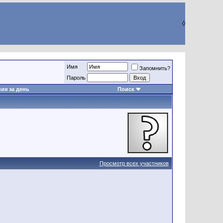
◊
Имя
Запомнить?
Пароль
ия за день
Поиск
Просмотр всех участников