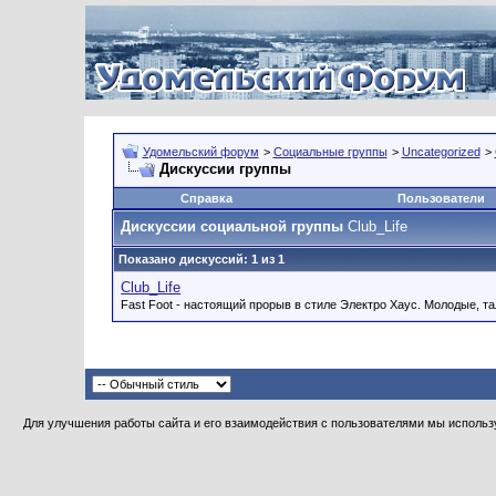
Удомельский форум
>
Социальные группы
>
Uncategorized
>
Дискуссии группы
Справка
Пользователи
Дискуссии социальной группы
Club_Life
Показано дискуссий: 1 из 1
Club_Life
Fast Foot - настоящий прорыв в стиле Электро Хаус. Молодые, т
Для улучшения работы сайта и его взаимодействия с пользователями мы использу