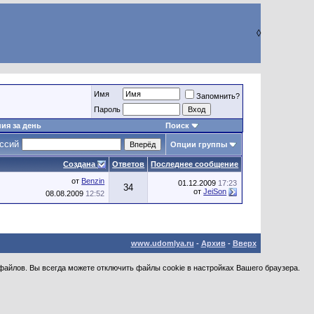
◊
Имя
Запомнить?
Пароль
ия за день
Поиск
уссий
Опции группы
Создана
Ответов
Последнее сообщение
от
Benzin
01.12.2009
17:23
34
от
JeiSon
08.08.2009
12:52
www.udomlya.ru
-
Архив
-
Вверх
файлов. Вы всегда можете отключить файлы cookie в настройках Вашего браузера.