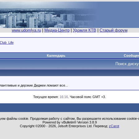
www.udomlya.ru
|
Медиа-Центр
|
Удомля КТВ
|
Старый форум
Club_Life
Календарь
Сообщен
Поиск диск
алантливые и дерзкие Диджеи ломают все...
Текущее время:
16:16
. Часовой пояс GMT +3.
ем файлы cookie. Продолжая работу с сайтом, Вы разрешаете использование cookie-
Powered by vBulletin® Version 3.8.9
Copyright ©2000 - 2026, Jelsoft Enterprises Ltd. Перевод:
zCarot