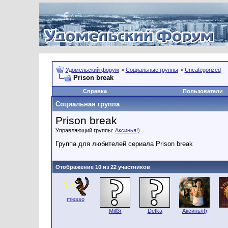
Удомельский форум
>
Социальные группы
>
Uncategorized
Prison break
Справка
Пользователи
Социальная группа
Prison break
Управляющий группы:
Аксинья!)
Группа для любителей сериала Prison break
Отображение 10 из 22 участников
miesso
Mill3r
Detka
Аксинья!)