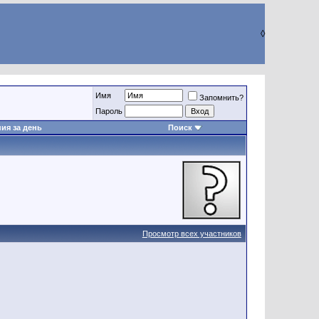
◊
Имя
Запомнить?
Пароль
ия за день
Поиск
Просмотр всех участников