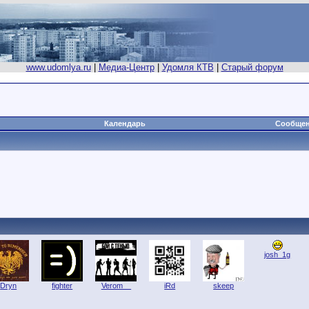
www.udomlya.ru
|
Медиа-Центр
|
Удомля КТВ
|
Старый форум
Календарь
Сообщен
josh_1g
Dryn
fighter
Verom__
iRd
skeep