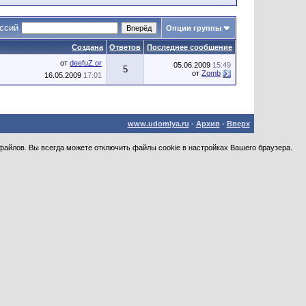
уссий
Опции группы
Создана
Ответов
Последнее сообщение
от
deefuZ.or
05.06.2009
15:49
5
от
Zomb
16.05.2009
17:01
www.udomlya.ru
-
Архив
-
Вверх
файлов. Вы всегда можете отключить файлы cookie в настройках Вашего браузера.