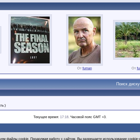
От
fuman
От
f
Поиск диск
ть:)
Текущее время:
17:18
. Часовой пояс GMT +3.
ем файлы cookie. Продолжая работу с сайтом, Вы разрешаете использование cookie-