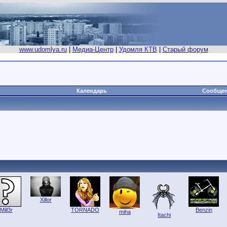
www.udomlya.ru
|
Медиа-Центр
|
Удомля КТВ
|
Старый форум
Календарь
Сообщен
Xillor
Mill3r
TORNADO
Benzin
miha
Itachi