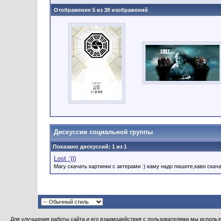
Отображение 5 из 38 изображений
Дискуссии социальной группы
Показано дискуссий: 1 из 1
Lost :)))
Магу скачать картинки с актерами :) каму надо пишите,каво скача
Для улучшения работы сайта и его взаимодействия с пользователями мы использу