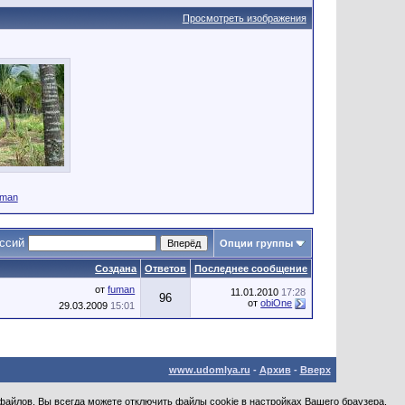
Просмотреть изображения
uman
уссий
Опции группы
Создана
Ответов
Последнее сообщение
от
fuman
11.01.2010
17:28
96
от
obiOne
29.03.2009
15:01
www.udomlya.ru
-
Архив
-
Вверх
файлов. Вы всегда можете отключить файлы cookie в настройках Вашего браузера.