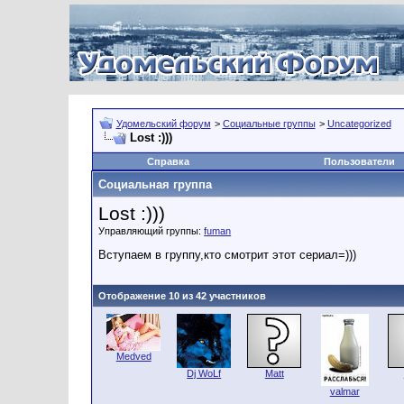
Удомельский форум
>
Социальные группы
>
Uncategorized
Lost :)))
Справка
Пользователи
Социальная группа
Lost :)))
Управляющий группы:
fuman
Вступаем в группу,кто смотрит этот сериал=)))
Отображение 10 из 42 участников
Medved
Dj WoLf
Matt
valmar