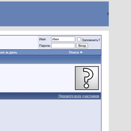
◊
Имя
Запомнить?
Пароль
ия за день
Поиск
Просмотр всех участников