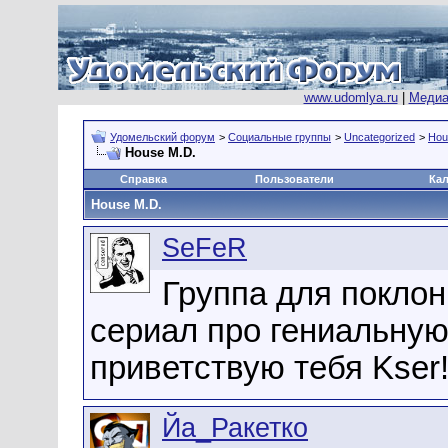
www.udomlya.ru
|
Медиа
Удомельский форум
>
Социальные группы
>
Uncategorized
>
Hou
House M.D.
Справка
Пользователи
Ка
House M.D.
SeFeR
Группа для поклон
сериал про гениальную
приветствую тебя Kser!
Йа_Ракетко