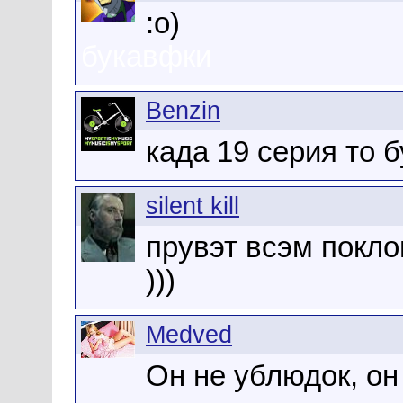
:o)
букавфки
Benzin
када 19 серия то б
silent kill
прувэт всэм покл
)))
Medved
Он не ублюдок, он