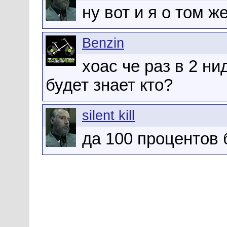
ну вот и я о том ж
Benzin
хоас че раз в 2 ни
будет знает кто?
silent kill
да 100 процентов б