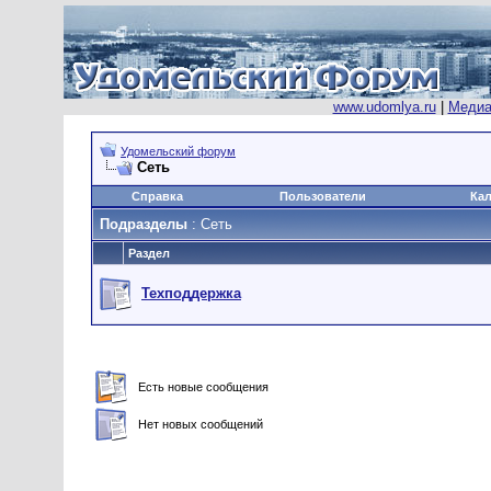
www.udomlya.ru
|
Медиа
Удомельский форум
Сеть
Справка
Пользователи
Ка
Подразделы
: Сеть
Раздел
Техподдержка
Есть новые сообщения
Нет новых сообщений