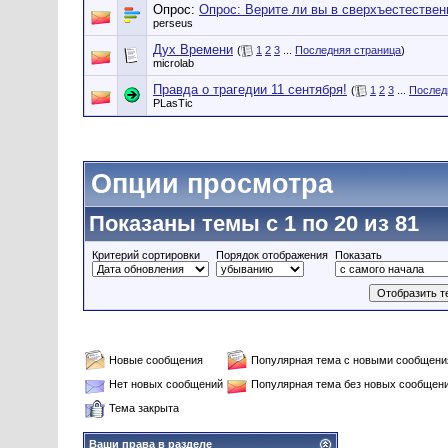
Опрос:
Опрос: Верите ли вы в сверхъестествен
perseus
Дух Времени
(
1
2
3
...
Последняя страница
)
microlab
Правда о трагедии 11 сентября!
(
1
2
3
...
Послед
PLasTic
Опции просмотра
Показаны темы с 1 по 20 из 81
Критерий сортировки
Порядок отображения
Показать
Новые сообщения
Популярная тема с новыми сообщен
Нет новых сообщений
Популярная тема без новых сообщен
Тема закрыта
Ваши права в разделе