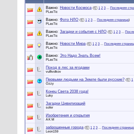
Важно:
Новости Космоса
(
1
2
3
...
Последняя стр
PLasTic
Важно:
Фото НЛО
(
1
2
3
...
Последняя страница
)
PLasTic
Важно:
Загадки и события с НЛО
(
1
2
3
...
После
PLasTic
Важно:
Новости Мира
(
1
2
3
...
Последняя страни
PLasTic
Важно:
Это Надо Знать Всем!
PLasTic
Поход в лес за ягодами
vulfivolkov
Первыми людьми на Земле были русские?
(
1
Ozzy
Конец Света 2038 года!
Luky
Загадки Цивилизаций
sofer
Изобретения и открытия
A K M
заброшенные города
(
1
2
3
...
Последняя страница
Leon159