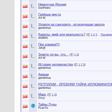
Невезучая Япония
DonPedro
Грибные места
A K M
Удомля на санскрите - исчезнувшая звезда
gambrinus
Карелы: миф или реальность?
(
1
2
3
...
Последн
AIVARS
Про комара!!!!
Jek@
Знаете ли вы, что...
(
1
2
)
A K M
История человечества
(
1
2
3
)
gambrinus
Амиши
gambrinus
РЕПТИЛИИ - ДРЕВНЯЯ ТАЙНА ИЛЛЮМИНАТО
gambrinus
Марс
(
1
2
)
Ozzy
Тайны Луны
PLasTic