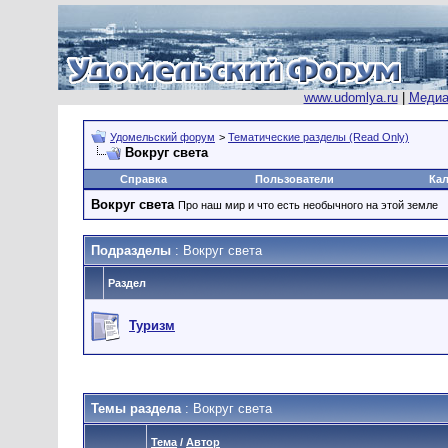
www.udomlya.ru
|
Медиа
Удомельский форум
>
Тематические разделы (Read Only)
Вокруг света
Справка
Пользователи
Ка
Вокруг света
Про наш мир и что есть необычного на этой земле
Подразделы
: Вокруг света
Раздел
Туризм
Темы раздела
: Вокруг света
Тема
/
Автор