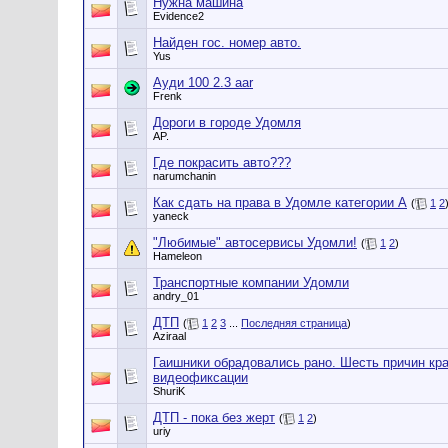
Нужна машина
Evidence2
Найден гос. номер авто.
Yus
Ауди 100 2.3 aar
Frenk
Дороги в городе Удомля
AP.
Где покрасить авто???
narumchanin
Как сдать на права в Удомле категории А
(
1
2
yaneck
"Любимые" автосервисы Удомли!
(
1
2
)
Hameleon
Транспортные компании Удомли
andry_01
ДТП
(
1
2
3
...
Последняя страница
)
Aziraal
Гаишники обрадовались рано. Шесть причин кр
видеофиксации
ShuriK
ДТП - пока без жерт
(
1
2
)
uriy