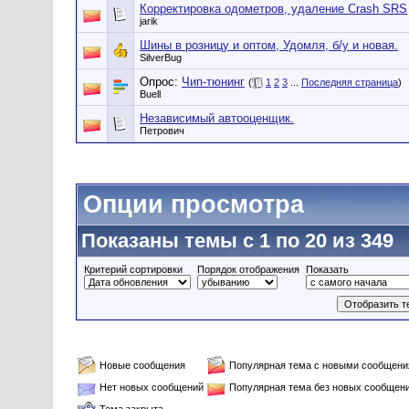
Корректировка одометров, удаление Crash SRS
jarik
Шины в розницу и оптом, Удомля, б/у и новая.
SilverBug
Опрос:
Чип-тюнинг
(
1
2
3
...
Последняя страница
)
Buell
Независимый автооценщик.
Петрович
Опции просмотра
Показаны темы с 1 по 20 из 349
Критерий сортировки
Порядок отображения
Показать
Новые сообщения
Популярная тема с новыми сообщен
Нет новых сообщений
Популярная тема без новых сообщен