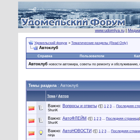
www.udomlya.ru
|
Медиа
Удомельский форум
>
Тематические разделы (Read Only)
Автоклуб
Справка
Пользователи
Ка
Автоклуб
новости автомира, советы по ремонту и обслуживанию, 
Темы раздела
: Автоклуб
Тема
/
Автор
Важно:
Вопросы и ответы
(
1
2
3
...
Последняя ст
ShuriK
Важно:
АвтоФЛЕЙМ
(
1
2
3
...
Последняя страница
ShuriK
Важно:
АвтоНОВОСТИ
(
1
2
3
...
Последняя стран
ninja