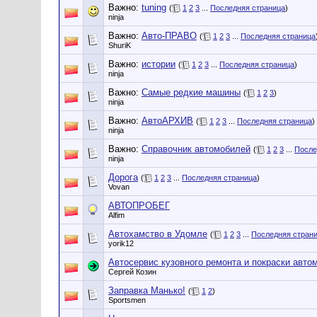
Важно:
tuning
(
1
2
3
...
Последняя страница
)
ninja
Важно:
Авто-ПРАВО
(
1
2
3
...
Последняя страница
ShuriK
Важно:
истории
(
1
2
3
...
Последняя страница
)
ninja
Важно:
Cамые редкие машины
(
1
2
3
)
ninja
Важно:
АвтоАРХИВ
(
1
2
3
...
Последняя страница
)
ninja
Важно:
Справочник автомобилей
(
1
2
3
...
После
ninja
Дорога
(
1
2
3
...
Последняя страница
)
Vovan
АВТОПРОБЕГ
Alfim
Автохамство в Удомле
(
1
2
3
...
Последняя стран
yorik12
Автосервис кузовного ремонта и покраски авто
Сергей Козин
Заправка Манько!
(
1
2
)
Sportsmen