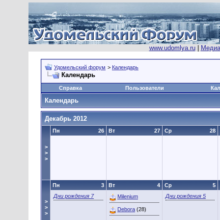
www.udomlya.ru
|
Медиа
Удомельский форум
>
Календарь
Календарь
Справка
Пользователи
Ка
Календарь
Декабрь 2012
Пн
26
Вт
27
Ср
28
>
>
>
Пн
3
Вт
4
Ср
5
Дни рождения 7
Дни рождения 5
Milenium
>
>
Debora
(28)
>