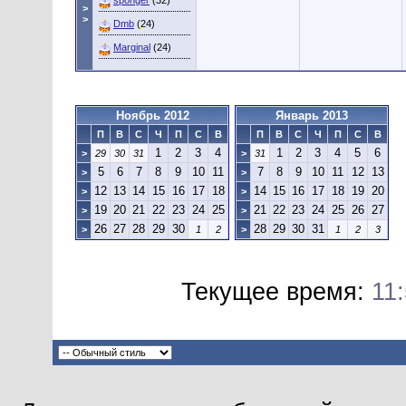
sponger
(32)
>
>
Dmb
(24)
Marginal
(24)
Ноябрь 2012
Январь 2013
П
В
С
Ч
П
С
В
П
В
С
Ч
П
С
В
1
2
3
4
1
2
3
4
5
6
>
29
30
31
>
31
5
6
7
8
9
10
11
7
8
9
10
11
12
13
>
>
12
13
14
15
16
17
18
14
15
16
17
18
19
20
>
>
19
20
21
22
23
24
25
21
22
23
24
25
26
27
>
>
26
27
28
29
30
28
29
30
31
>
1
2
>
1
2
3
Текущее время:
11