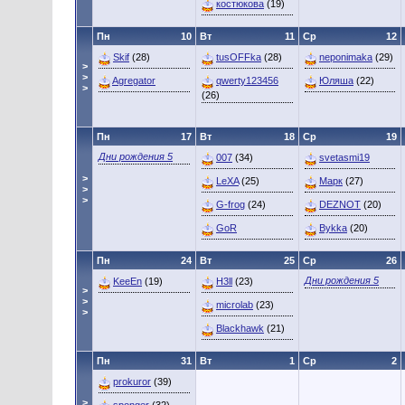
костюкова
(19)
Пн
10
Вт
11
Ср
12
Skif
(28)
tusOFFka
(28)
neponimaka
(29)
>
>
Agregator
qwerty123456
Юляша
(22)
>
(26)
Пн
17
Вт
18
Ср
19
Дни рождения 5
007
(34)
svetasmi19
>
LeXA
(25)
Марк
(27)
>
>
G-frog
(24)
DEZNOT
(20)
GoR
Bykka
(20)
Пн
24
Вт
25
Ср
26
Дни рождения 5
KeeEn
(19)
H3ll
(23)
>
>
microlab
(23)
>
Blackhawk
(21)
Пн
31
Вт
1
Ср
2
prokuror
(39)
>