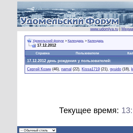
www.udomlya.ru
|
Медиа
Удомельский форум
>
Календарь
>
Календарь
17.12.2012
Справка
Пользователи
Ка
17.12.2012 день рождения у пользователей:
Сергей Козин
(46),
namal
(22),
Kissa1719
(21),
gvuido
(18),
Текущее время:
13