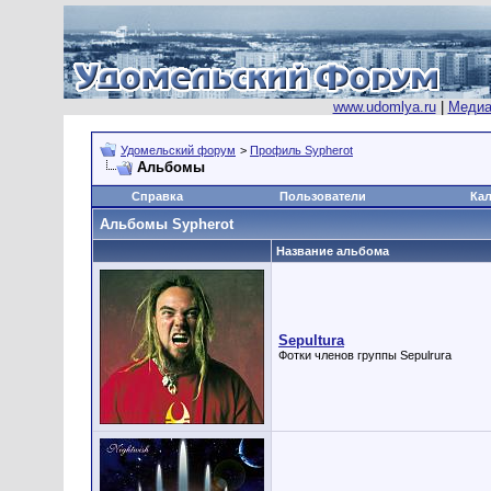
www.udomlya.ru
|
Медиа
Удомельский форум
>
Профиль Sypherot
Альбомы
Справка
Пользователи
Ка
Альбомы Sypherot
Название альбома
Sepultura
Фотки членов группы Sepulrura