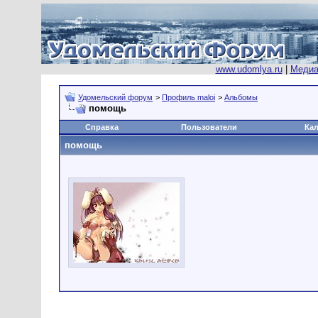
www.udomlya.ru
|
Медиа
Удомельский форум
>
Профиль maloi
>
Альбомы
помощь
Справка
Пользователи
Ка
помощь