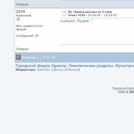
Наверх
ZAYA
Re: Пишем рассказ из 3 слов
Ответ #193 -
26.04.06 :: 14:33:33
Новенький
и решил: "Будем..."
Мне нравится этот
форум!
Сообщений: 25
Наверх
Страниц:
1
...
11
12
13
Городской форум Удомли
Тематические разделы
Культпро
›
›
(Модераторы:
Sypherot
,
Caboom
,
Dr.Bactory
)
Городской фо
YaBB
© 200