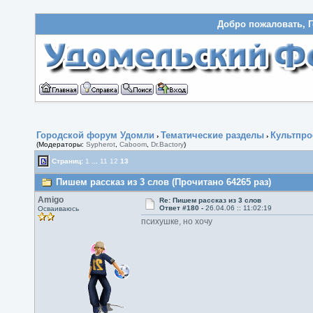
Добро пожаловать, Г
Городской форум Удомли
Тематические разделы
Культпро
›
›
(Модераторы:
Sypherot
,
Caboom
,
Dr.Bactory
)
Страниц:
1
...
11
12
13
Пишем рассказ из 3 слов (Прочитано 64265 раз)
Amigo
Re: Пишем рассказ из 3 слов
Ответ #180 -
26.04.06 :: 11:02:19
Осваиваюсь
психушке, но хочу