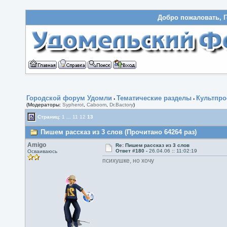
Добро пожаловать, Г
Городской форум Удомли
Тематические разделы
Культпро
›
›
(Модераторы:
Sypherot
,
Caboom
,
Dr.Bactory
)
Страниц:
1
...
11
12
13
Пишем рассказ из 3 слов (Прочитано 64264 раз)
Amigo
Re: Пишем рассказ из 3 слов
Ответ #180 -
26.04.06 :: 11:02:19
Осваиваюсь
психушке, но хочу