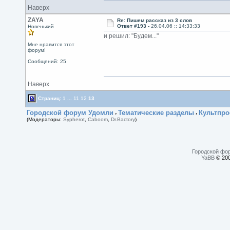
Наверх
ZAYA
Re: Пишем рассказ из 3 слов
Ответ #193 -
26.04.06 :: 14:33:33
Новенький
и решил: "Будем..."
Мне нравится этот
форум!
Сообщений: 25
Наверх
Страниц:
1
...
11
12
13
Городской форум Удомли
Тематические разделы
Культпро
›
›
(Модераторы:
Sypherot
,
Caboom
,
Dr.Bactory
)
Городской фо
YaBB
© 200